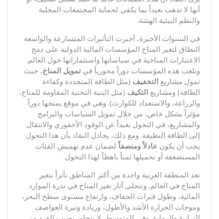
أنها لا تذهب بعيداً بما يكفي لحماية المجتمعات المحلية
والنظم البيئية الهشة.
في السنوات الأخيرة، أجبرت التأثيرات المتسارعة والواسعة
النطاق لتغير المناخ المؤسسات المالية الدولية على دمج
الاعتبارات المناخية في سياساتها واستثماراتها حول العالم.
وتلعب هذه المؤسسات دوراً محورياً في
تمويل المناخ
، حيث
تمول مشاريع
التخفيف
(مثل الطاقة المتجددة وكفاءة
الطاقة) ومشاريع
التكيف
(مثل البنية التحتية المقاومة للمناخ،
والزراعة، والاستعداد للكوارث). وهي في موقع يمنحها دوراً
مؤثراً بشكل خاص، من خلال تمويل السياسات والبرامج
والمشاريع، في التحول بعيداً عن الوقود الأحفوري والانتقال
إلى الطاقة النظيفة. ومع ذلك، يجادل النقاد بأن هذا التحول
يجب أن يكون
عادلاً ومنصفاً
لضمان عدم تهميش الفئات
المستضعفة أو تحميلها ثمناً باهظاً لهذا التحول.
تعد المنطقة العربية واحدة من أكثر المناطق تأثراً بتغير
المناخ في العالم. وتتجلى آثار تغير المناخ في ندرة الموارد
المائية، وطول فترات الجفاف، وارتفاع مستوى سطح البحر،
وموجات الحرارة الأشد والأطول، وزيادة وتيرة العواصف
الترابية والرملية. وفي المتوسط، لا يتجاوز نصيب الفرد من