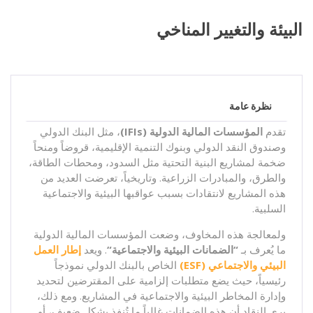
البيئة والتغيير المناخي
نظرة عامة
تقدم
المؤسسات المالية الدولية
(IFIs)
، مثل البنك الدولي
وصندوق النقد الدولي وبنوك التنمية الإقليمية، قروضاً ومنحاً
ضخمة لمشاريع البنية التحتية مثل السدود، ومحطات الطاقة،
والطرق، والمبادرات الزراعية. وتاريخياً، تعرضت العديد من
هذه المشاريع لانتقادات بسبب عواقبها البيئية والاجتماعية
السلبية.
ولمعالجة هذه المخاوف، وضعت المؤسسات المالية الدولية
ما يُعرف بـ
“
الضمانات البيئية والاجتماعية
“
. ويعد
إطار العمل
البيئي والاجتماعي (ESF)
الخاص بالبنك الدولي نموذجاً
رئيسياً، حيث يضع متطلبات إلزامية على المقترضين لتحديد
وإدارة المخاطر البيئية والاجتماعية في المشاريع. ومع ذلك،
يرى النقاد أن هذه الضمانات غالباً ما تُنفذ بشكل ضعيف، أو