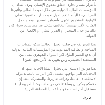
بأضرار بيئية ومخاوف تتعلق بحقوق الإنسان. ويرى النقاد أن
المؤسسات المالية الدولية، من خلال نفوذها المالي وتأثيرها
السياسي، غالباً ما تدفع الدول نحو مسارات تنموية تعطي
الأولوية للمشاريع الكبرى وأسواق التصدير، بينما يتحمل
الفئات الأكثر تهميشاً التكاليف بشكل غير متناسب، سواء كان
ذلك من خلال التهجير، أو الضرر البيئي، أو الإقصاء من
الفوائد.
هذا التوتر يقع في صلب الجدل الحالي: يمكن للمبادرات
المناخية والطاقية المدعومة من المؤسسات المالية الدولية
أن تدفع التغيير الملحّ، لكن السؤال الجوهري يبقى:
من
المستفيد الحقيقي، ومن ينتهي به الأمر بدفع الثمن؟
هذا هو نوع الأسئلة التي يحاول عملنا الإجابة عليها. إن
التحديات التي نواجهها معقدة، لكن التزامنا ثابت. ندعوكم
لاستكشاف عملنا، وقراءة تقاريرنا، والمشاركة معنا. إن
دعمكم يمكن أن يساعدنا في مواصلة مهمتنا الحيوية لبناء
مستقبل أكثر استدامة وأمناً غذائياً للمنطقة العربية.
تحديثات