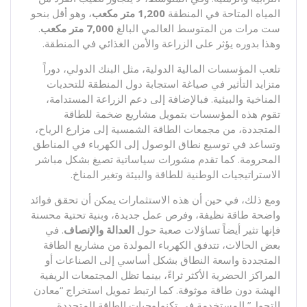
المياه المتاحة في المنطقة
1,200
متر مكعب
، وهو أقل بنحو
ست مرات من المتوسط العالمي البالغ
7,000
متر مكعب
.
وهذا بدوره يؤثر على الزراعة والأمن الغذائي في المنطقة.
تلعب المؤسسات المالية الدولية، مثل البنك الدولي، دوراً
متزايد التأثير في صياغة استجابة دول المنطقة للتحديات
المناخية والبيئية. فبالإضافة إلى دعم الزراعة المستدامة،
تقوم هذه المؤسسات بتمويل مشاريع ضخمة للطاقة
المتجددة، من مجمعات الطاقة الشمسية إلى مزارع الرياح،
وتساعد في توسيع نطاق الوصول إلى الكهرباء في المناطق
المحرومة. كما تقدم مشورات سياساتية تصيغ بشكل مباشر
الاستراتيجيات الوطنية للطاقة والبيئة وتغير المناخ.
ومع ذلك، في حين أن هذه الاستثمارات يمكن أن تحقق فوائد
واضحة طاقة نظيفة، وفرص عمل جديدة، وبنية تحتية محسنة
فإنها تثير أيضاً تساؤلات صعبة حول
العدالة والإنصاف
. في
بعض الحالات، تتدفق الكهرباء المولدة من مشاريع الطاقة
المتجددة واسعة النطاق بشكل أساسي إلى الصناعات أو
المراكز الحضرية الأكثر ثراءً، بينما تظل المجتمعات الريفية
الهشة دون طاقة موثوقة. كما ارتبط تمويل استخراج “معادن
التحول” المستخدمة في تكنولوجيات الطاقة المتجددة