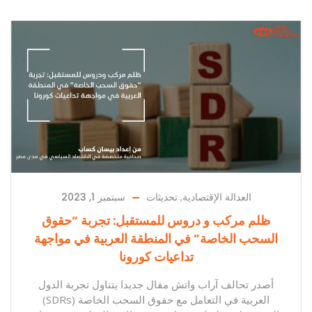
العدالة الإقتصادية
,
تحديثات
سبتمبر 1, 2023
ظلم مركب و دروس للمستقبل: تجربة “حقوق
السحب الخاصة” في المنطقة العربية في مواجهة
تداعيات كورونا
أصدر تحالف آراب واتش مقال جديدا يتناول تجربة الدول
العربية في التعامل مع ﺣﻘﻮق اﻟﺴﺤﺐ اﻟﺨﺎﺻﺔ (SDRs)