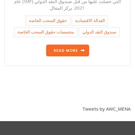
التي حصلت عليها من ﻗﺒﻞ ﺻﻨﺪوق اﻟﻨﻘﺪ اﻟﺪوﻟﻲ (IMF) عام
2021. يركز المقال
العدالة الاقتصادية
حقوق السحب الخاصة
صندوق النقد الدولي
ﻣﺨﺼﺼﺎﺕ ﺣﻘﻮﻕ ﺍﻟﺴﺤﺐ ﺍﻟﺨﺎﺻﺔ
READ MORE
Tweets by AWC_MENA